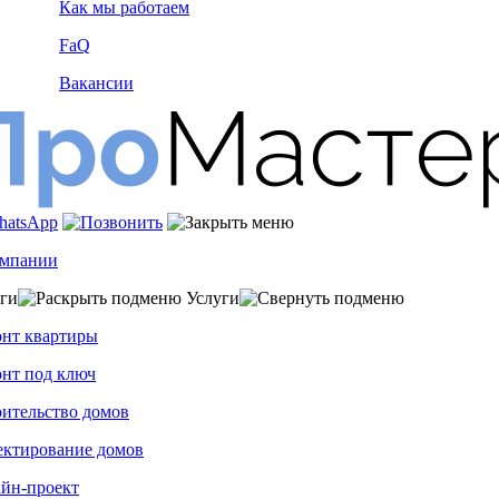
Как мы работаем
FaQ
Вакансии
омпании
ги
Услуги
нт квартиры
нт под ключ
ительство домов
ектирование домов
йн-проект