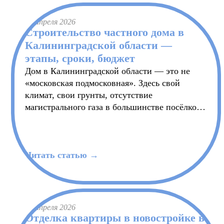
24 апреля 2026
Строительство частного дома в
Калининградской области —
этапы, сроки, бюджет
Дом в Калининградской области — это не
«московская подмосковная». Здесь свой
климат, свои грунты, отсутствие
магистрального газа в большинстве посёлков
и собственные правила выбора материалов.
Разбираем, как считать стройку с нуля и не
уйти в перерасход по смете в полтора-два
миллиона.
Читать статью →
24 апреля 2026
Отделка квартиры в новостройке в