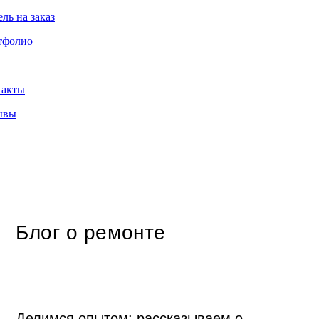
ль на заказ
тфолио
такты
ывы
Блог о ремонте
Делимся опытом: рассказываем о