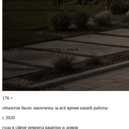
Проект, кладка и фасад под нагрузки, архитектуру и климат об
Рассчитать стоимость
Оставить заявку
176 +
объектов были закончены за всё время нашей работы
с 2020
года в сфере ремонта квартир и домов
79
заказчиков обратились по рекомендации
64
объекта было сдано за 2025 год
176 +
объектов были закончены за всё время нашей работы
с 2020
года в сфере ремонта квартир и домов