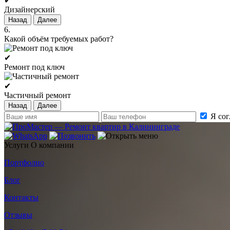
✔
Дизайнерский
Назад
Далее
6.
Какой объём требуемых работ?
✔
Ремонт под ключ
✔
Частичный ремонт
Назад
Далее
Я со
Услуги
О компании
Портфолио
Блог
Контакты
Отзывы