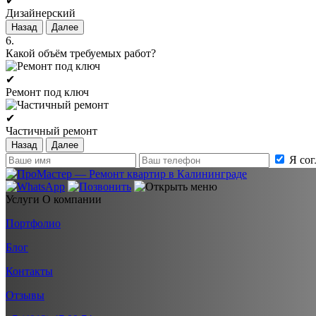
✔
Дизайнерский
Назад
Далее
6.
Какой объём требуемых работ?
✔
Ремонт под ключ
✔
Частичный ремонт
Назад
Далее
Я со
Услуги
О компании
Портфолио
Блог
Контакты
Отзывы