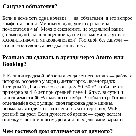
Санузел обязателен?
Если в доме хоть одна ночёвка — да, обязателен, и это вопрос
комфорта гостей. Минимум: душ, унитаз, раковина —
поместятся в 4 м². Можно сэкономить на отдельной ванне
(только душ), на полноценной кухне (только мини-кухня с
холодильником и микроволновкой). Гостевой без санузла —
это не «гостевой», а беседка с диваном.
Реально ли сдавать в аренду через Авито или
Booking?
В Калининградской области аренда летнего жилья — рабочая
история, особенно у моря (Светлогорск, Зеленоградск,
Янтарный). Для летнего сезона дом 50–60 м² «отбивается»
примерно за 4–6 лет при средней цене 4–6 тыс. за сутки и
заполняемости 60 % с мая по сентябрь. Чтобы это работало:
отдельный вход с улицы, своя парковка для машины,
нормальная отделка с фотогеничным интерьером, Wi-Fi,
ровный санузел. Если думаете об аренде — сразу делаем
отделку «гостиничного» уровня, а не «дешёвый» вариант.
Чем гостевой дом отличается от дачного?