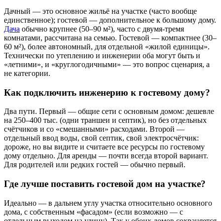
Дачный — это основное жильё на участке (часто вообще
единственное); гостевой — дополнительное к большому дому.
Дача
обычно крупнее (50–90 м²), часто с двумя-тремя
комнатами, рассчитана на семью. Гостевой — компактнее (30–
60 м²), более автономный, для отдельной «жилой единицы».
Технически по утеплению и инженерии оба могут быть и
«летними», и «круглогодичными» — это вопрос сценария, а
не категории.
Как подключить инженерию к гостевому дому?
Два пути. Первый — общие сети с основным домом: дешевле
на 250–400 тыс. (одни траншеи и септик), но без отдельных
счётчиков и со «смешанными» расходами. Второй —
отдельный ввод воды, свой септик, свой электросчётчик:
дороже, но вы видите и считаете все ресурсы по гостевому
дому отдельно. Для аренды — почти всегда второй вариант.
Для родителей или редких гостей — обычно первый.
Где лучше поставить гостевой дом на участке?
Идеально — в дальнем углу участка относительно основного
дома, с собственным «фасадом» (если возможно — с
отдельным выходом на улицу). Так у обоих домов сохраняется