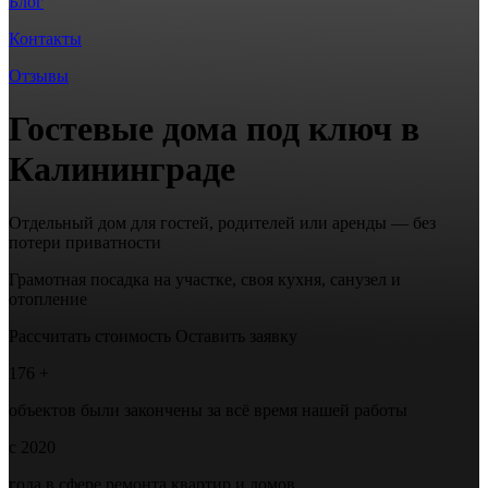
Блог
Контакты
Отзывы
Гостевые дома под ключ в
Калининграде
Отдельный дом для гостей, родителей или аренды — без
потери приватности
Грамотная посадка на участке, своя кухня, санузел и
отопление
Рассчитать стоимость
Оставить заявку
176 +
объектов были закончены за всё время нашей работы
с 2020
года в сфере ремонта квартир и домов