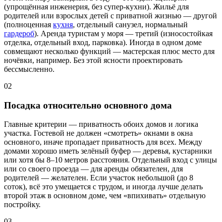
(упрощённая инженерия, без супер-кухни). Жильё для
родителей или взрослых детей с приватной жизнью — другой
(полноценная
кухня
, отдельный санузел, нормальный
гардероб
). Аренда туристам у моря — третий (износостойкая
отделка, отдельный вход, парковка). Иногда в одном доме
совмещают несколько функций — мастерская плюс место для
ночёвки, например. Без этой ясности проектировать
бессмысленно.
02
Посадка относительно основного дома
Главные критерии — приватность обоих домов и логика
участка. Гостевой не должен «смотреть» окнами в окна
основного, иначе пропадает приватность для всех. Между
домами хорошо иметь зелёный буфер — деревья, кустарники
или хотя бы 8–10 метров расстояния. Отдельный вход с улицы
или со своего проезда — для аренды обязателен, для
родителей — желателен. Если участок небольшой (до 8
соток), всё это умещается с трудом, и иногда лучше делать
второй этаж в основном доме, чем «впихивать» отдельную
постройку.
03