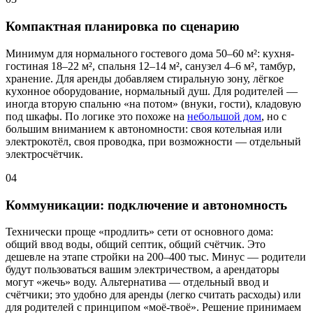
Компактная планировка по сценарию
Минимум для нормального гостевого дома 50–60 м²: кухня-
гостиная 18–22 м², спальня 12–14 м², санузел 4–6 м², тамбур,
хранение. Для аренды добавляем стиральную зону, лёгкое
кухонное оборудование, нормальный душ. Для родителей —
иногда вторую спальню «на потом» (внуки, гости), кладовую
под шкафы. По логике это похоже на
небольшой дом
, но с
большим вниманием к автономности: своя котельная или
электрокотёл, своя проводка, при возможности — отдельный
электросчётчик.
04
Коммуникации: подключение и автономность
Технически проще «продлить» сети от основного дома:
общий ввод воды, общий септик, общий счётчик. Это
дешевле на этапе стройки на 200–400 тыс. Минус — родители
будут пользоваться вашим электричеством, а арендаторы
могут «жечь» воду. Альтернатива — отдельный ввод и
счётчики; это удобно для аренды (легко считать расходы) или
для родителей с принципом «моё-твоё». Решение принимаем